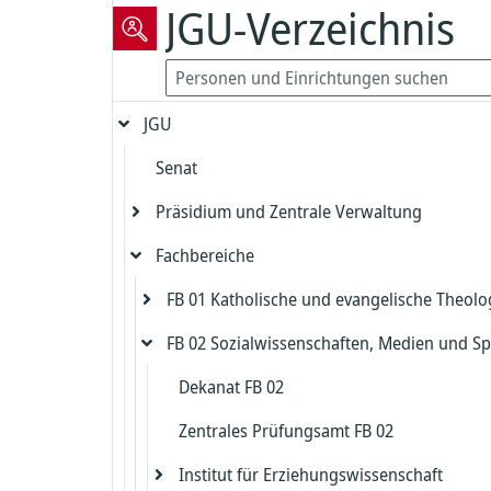
JGU-Verzeichnis
JGU
Senat
Präsidium und Zentrale Verwaltung
Fachbereiche
Präsident
Vizepräsident für Forschung und
FB 01 Katholische und evangelische Theolo
Präsidialbereich
wissenschaftliche Karrierewege
FB 02 Sozialwissenschaften, Medien und Sp
Gleichstellung und Diversität
Evangelische Theologie
Vizepräsident für Studium und Lehre
Biologische Sicherheit und Strahlenschut
Katholische Theologie
Dekanat FB 02
Dekanat Evangelische Theologie
Kanzler
Zentrales Prüfungsamt FB 02
Beauftragter für die Biologische Sicherh
Studienbüro und Prüfungsamt Evangeli
Dekanat Katholische Theologie
Chief Information Officer
Kanzlerbüro
Theologie
Institut für Erziehungswissenschaft
Strahlenschutz
Studienbüro und Prüfungsamt Katholis
Abteilung Sprachen