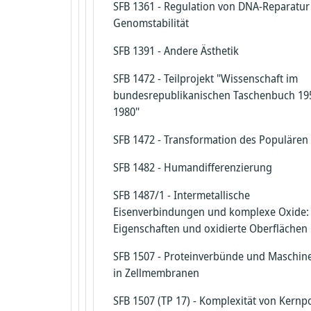
Radiopharmazeutische Chemie
Synthetische Methoden und molekul
SFB 1361 - Regulation von DNA-Reparatur
Design
Genomstabilität
Schwerionenreaktionen, schwerste
Elemente
SFB 1391 - Andere Ästhetik
Spektroskopie
SFB 1472 - Teilprojekt "Wissenschaft im
bundesrepublikanischen Taschenbuch 19
Synthetische Makromolekulare Chemi
1980"
Theoretische Chemie
SFB 1472 - Transformation des Populären
SFB 1482 - Humandifferenzierung
SFB 1487/1 - Intermetallische
Eisenverbindungen und komplexe Oxide: 
Eigenschaften und oxidierte Oberflächen
SFB 1507 - Proteinverbünde und Maschin
in Zellmembranen
SFB 1507 (TP 17) - Komplexität von Kernp