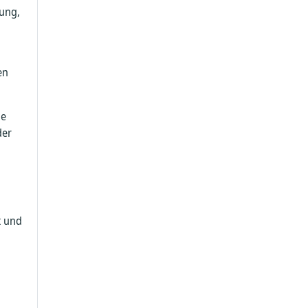
hung,
en
he
der
t und
g