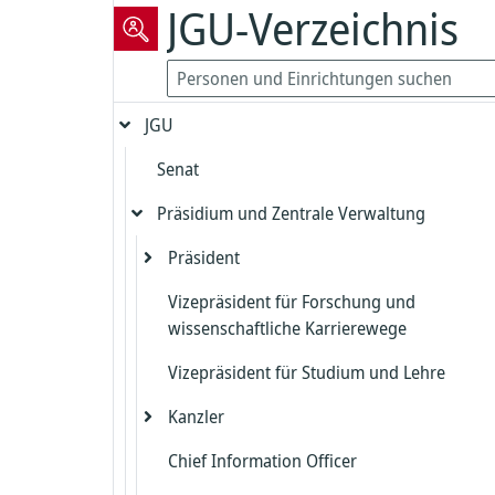
JGU-Verzeichnis
JGU
Senat
Präsidium und Zentrale Verwaltung
Präsident
Vizepräsident für Forschung und
Präsidialbereich
wissenschaftliche Karrierewege
Gleichstellung und Diversität
Vizepräsident für Studium und Lehre
Biologische Sicherheit und Strahlenschut
Kanzler
Beauftragter für die Biologische Sicherh
Chief Information Officer
Kanzlerbüro
Strahlenschutz