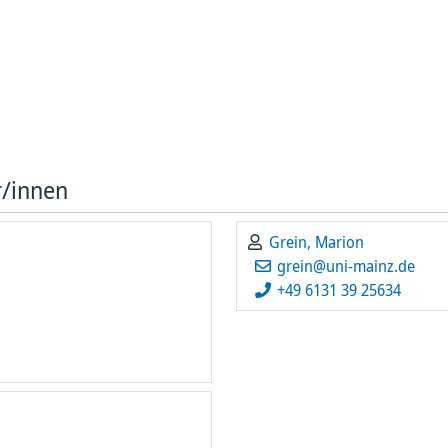
ung
eg
s
ral
 die
ge
tall
teme
r/innen
 und
ldung
HPL)
Grein, Marion
grein@uni-mainz.de
+49 6131 39 25634
he