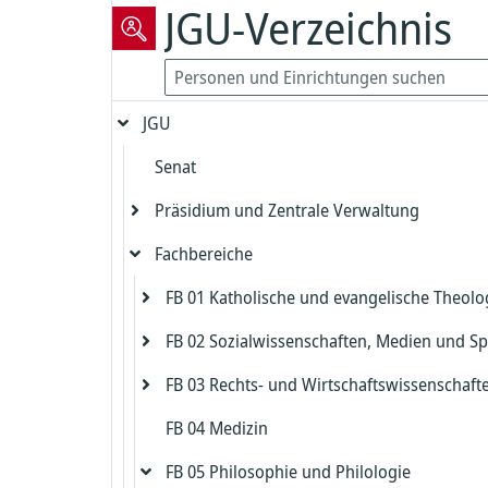
JGU-Verzeichnis
JGU
Senat
Präsidium und Zentrale Verwaltung
Fachbereiche
Präsident
Vizepräsident für Forschung und
FB 01 Katholische und evangelische Theolo
Präsidialbereich
wissenschaftliche Karrierewege
FB 02 Sozialwissenschaften, Medien und Sp
Gleichstellung und Diversität
Evangelische Theologie
Vizepräsident für Studium und Lehre
FB 03 Rechts- und Wirtschaftswissenschaft
Biologische Sicherheit und Strahlenschut
Katholische Theologie
Dekanat FB 02
Dekanat Evangelische Theologie
Kanzler
FB 04 Medizin
Zentrales Prüfungsamt FB 02
Dekanat FB 03
Beauftragter für die Biologische Sicherh
Studienbüro und Prüfungsamt Evangeli
Dekanat Katholische Theologie
Chief Information Officer
Kanzlerbüro
Theologie
FB 05 Philosophie und Philologie
Institut für Erziehungswissenschaft
Studienbüro FB 03
Strahlenschutz
Studienbüro und Prüfungsamt Katholis
Abteilung Sprachen