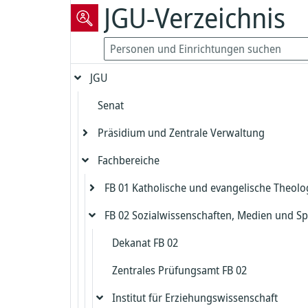
JGU-Verzeichnis
JGU
Senat
Präsidium und Zentrale Verwaltung
Fachbereiche
Präsident
Vizepräsident für Forschung und
FB 01 Katholische und evangelische Theolo
Präsidialbereich
wissenschaftliche Karrierewege
FB 02 Sozialwissenschaften, Medien und Sp
Gleichstellung und Diversität
Evangelische Theologie
Vizepräsident für Studium und Lehre
Biologische Sicherheit und Strahlenschut
Katholische Theologie
Dekanat FB 02
Dekanat Evangelische Theologie
Kanzler
Zentrales Prüfungsamt FB 02
Beauftragter für die Biologische Sicherh
Studienbüro und Prüfungsamt Evangeli
Dekanat Katholische Theologie
Chief Information Officer
Kanzlerbüro
Theologie
Institut für Erziehungswissenschaft
Strahlenschutz
Studienbüro und Prüfungsamt Katholis
Abteilung Sprachen