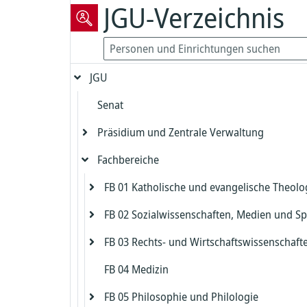
JGU-Verzeichnis
JGU
Senat
Präsidium und Zentrale Verwaltung
Fachbereiche
Präsident
Vizepräsident für Forschung und
FB 01 Katholische und evangelische Theolo
Präsidialbereich
wissenschaftliche Karrierewege
FB 02 Sozialwissenschaften, Medien und Sp
Gleichstellung und Diversität
Evangelische Theologie
Vizepräsident für Studium und Lehre
FB 03 Rechts- und Wirtschaftswissenschaft
Biologische Sicherheit und Strahlenschut
Katholische Theologie
Dekanat FB 02
Dekanat Evangelische Theologie
Kanzler
FB 04 Medizin
Zentrales Prüfungsamt FB 02
Dekanat FB 03
Beauftragter für die Biologische Sicherh
Studienbüro und Prüfungsamt Evangeli
Dekanat Katholische Theologie
Chief Information Officer
Kanzlerbüro
Theologie
FB 05 Philosophie und Philologie
Institut für Erziehungswissenschaft
Studienbüro FB 03
Strahlenschutz
Studienbüro und Prüfungsamt Katholis
Abteilung Sprachen