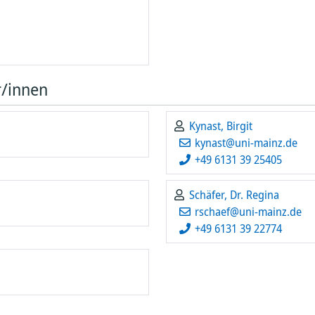
gie
ican
 Die
in
e
d
del
 in
r/innen
n
Kynast, Birgit
en
antum
kynast@uni-mainz.de
+49 6131 39 25405
in
Schäfer, Dr. Regina
rschaef@uni-mainz.de
+49 6131 39 22774
ter