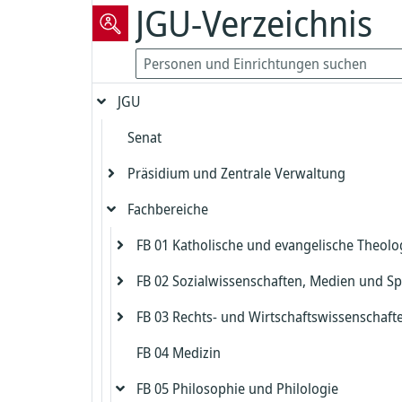
JGU-Verzeichnis
JGU
Senat
Präsidium und Zentrale Verwaltung
Fachbereiche
Präsident
Vizepräsident für Forschung und
FB 01 Katholische und evangelische Theolo
Präsidialbereich
wissenschaftliche Karrierewege
FB 02 Sozialwissenschaften, Medien und Sp
Gleichstellung und Diversität
Evangelische Theologie
Vizepräsident für Studium und Lehre
FB 03 Rechts- und Wirtschaftswissenschaft
Biologische Sicherheit und Strahlenschut
Katholische Theologie
Dekanat FB 02
Dekanat Evangelische Theologie
Kanzler
FB 04 Medizin
Zentrales Prüfungsamt FB 02
Dekanat FB 03
Beauftragter für die Biologische Sicherh
Studienbüro und Prüfungsamt Evangeli
Dekanat Katholische Theologie
Chief Information Officer
Kanzlerbüro
Theologie
FB 05 Philosophie und Philologie
Institut für Erziehungswissenschaft
Studienbüro FB 03
Strahlenschutz
Studienbüro und Prüfungsamt Katholis
Abteilung Sprachen