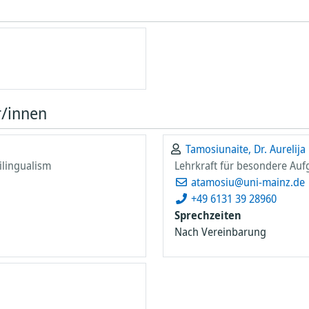
riSys
t
ie
ng in
r/innen
is
er
nen –
ker-
ve
Tamosiunaite, Dr. Aurelija
s
ilingualism
Lehrkraft für besondere Au
atamosiu@uni-mainz.de
tion
ten
ares
+49 6131 39 28960
Sprechzeiten
Nach Vereinbarung
gie
ican
 Die
in
e
d
del
 in