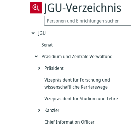
JGU-Verzeichnis
JGU
Senat
Präsidium und Zentrale Verwaltung
Präsident
Vizepräsident für Forschung und
Präsidialbereich
wissenschaftliche Karrierewege
Gleichstellung und Diversität
Vizepräsident für Studium und Lehre
Biologische Sicherheit und Strahlenschut
Kanzler
Beauftragter für die Biologische Sicherh
Chief Information Officer
Kanzlerbüro
Strahlenschutz