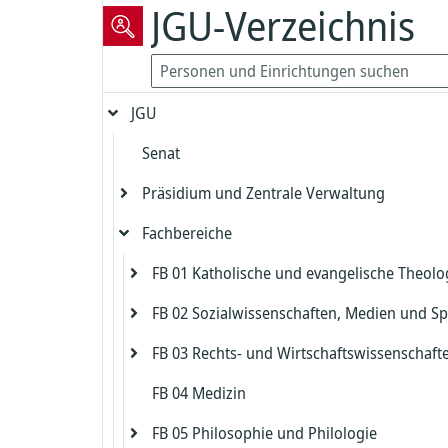
JGU-Verzeichnis
JGU
Senat
Präsidium und Zentrale Verwaltung
Fachbereiche
Präsident
Vizepräsident für Forschung und
FB 01 Katholische und evangelische Theolo
Präsidialbereich
wissenschaftliche Karrierewege
FB 02 Sozialwissenschaften, Medien und Sp
Gleichstellung und Diversität
Evangelische Theologie
Vizepräsident für Studium und Lehre
FB 03 Rechts- und Wirtschaftswissenschaft
Biologische Sicherheit und Strahlenschut
Katholische Theologie
Dekanat FB 02
Dekanat Evangelische Theologie
Kanzler
FB 04 Medizin
Zentrales Prüfungsamt FB 02
Dekanat FB 03
Beauftragter für die Biologische Sicherh
Studienbüro und Prüfungsamt Evangeli
Dekanat Katholische Theologie
Chief Information Officer
Kanzlerbüro
Theologie
FB 05 Philosophie und Philologie
Institut für Erziehungswissenschaft
Studienbüro FB 03
Strahlenschutz
Studienbüro und Prüfungsamt Katholis
Abteilung Sprachen