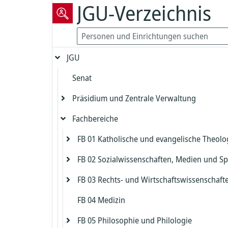
JGU-Verzeichnis
JGU
Senat
Präsidium und Zentrale Verwaltung
Fachbereiche
Präsident
Vizepräsident für Forschung und
FB 01 Katholische und evangelische Theolo
Präsidialbereich
wissenschaftliche Karrierewege
FB 02 Sozialwissenschaften, Medien und Sp
Gleichstellung und Diversität
Evangelische Theologie
Vizepräsident für Studium und Lehre
FB 03 Rechts- und Wirtschaftswissenschaft
Biologische Sicherheit und Strahlenschut
Katholische Theologie
Dekanat FB 02
Dekanat Evangelische Theologie
Kanzler
FB 04 Medizin
Zentrales Prüfungsamt FB 02
Dekanat FB 03
Beauftragter für die Biologische Sicherh
Studienbüro und Prüfungsamt Evangeli
Dekanat Katholische Theologie
Chief Information Officer
Kanzlerbüro
Theologie
FB 05 Philosophie und Philologie
Institut für Erziehungswissenschaft
Studienbüro FB 03
Strahlenschutz
Studienbüro und Prüfungsamt Katholis
Abteilung Sprachen