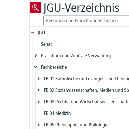
JGU-Verzeichnis
JGU
Senat
Präsidium und Zentrale Verwaltung
Fachbereiche
Präsident
Vizepräsident für Forschung und
FB 01 Katholische und evangelische Theolo
Präsidialbereich
wissenschaftliche Karrierewege
FB 02 Sozialwissenschaften, Medien und Sp
Gleichstellung und Diversität
Evangelische Theologie
Vizepräsident für Studium und Lehre
FB 03 Rechts- und Wirtschaftswissenschaft
Biologische Sicherheit und Strahlenschut
Katholische Theologie
Dekanat FB 02
Dekanat Evangelische Theologie
Kanzler
FB 04 Medizin
Zentrales Prüfungsamt FB 02
Dekanat FB 03
Beauftragter für die Biologische Sicherh
Studienbüro und Prüfungsamt Evangeli
Dekanat Katholische Theologie
Chief Information Officer
Kanzlerbüro
Theologie
FB 05 Philosophie und Philologie
Institut für Erziehungswissenschaft
Studienbüro FB 03
Strahlenschutz
Studienbüro und Prüfungsamt Katholis
Abteilung Sprachen