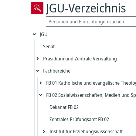
JGU-Verzeichnis
JGU
Senat
Präsidium und Zentrale Verwaltung
Fachbereiche
Präsident
Vizepräsident für Forschung und
FB 01 Katholische und evangelische Theolo
Präsidialbereich
wissenschaftliche Karrierewege
FB 02 Sozialwissenschaften, Medien und Sp
Gleichstellung und Diversität
Evangelische Theologie
Vizepräsident für Studium und Lehre
Biologische Sicherheit und Strahlenschut
Katholische Theologie
Dekanat FB 02
Dekanat Evangelische Theologie
Kanzler
Zentrales Prüfungsamt FB 02
Beauftragter für die Biologische Sicherh
Studienbüro und Prüfungsamt Evangeli
Dekanat Katholische Theologie
Chief Information Officer
Kanzlerbüro
Theologie
Institut für Erziehungswissenschaft
Strahlenschutz
Studienbüro und Prüfungsamt Katholis
Abteilung Sprachen