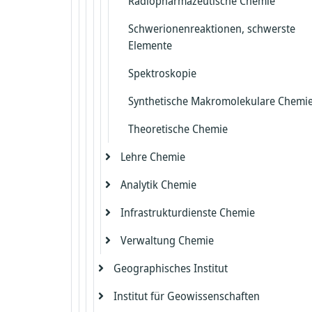
Radiopharmazeutische Chemie
Synthetische Methoden und molekul
Design
Schwerionenreaktionen, schwerste
Elemente
Spektroskopie
Synthetische Makromolekulare Chemi
Theoretische Chemie
Lehre Chemie
Analytik Chemie
Lehre
Infrastrukturdienste Chemie
Zentrale Analytik Chemie
Verwaltung Chemie
Zentrales Imaging Chemie
Elektronik
Geographisches Institut
Feinmechanik Chemie
Gebäudemanagement
Institut für Geowissenschaften
Bodengeographie/Bodenkunde
Glasbläserei
Verwaltung