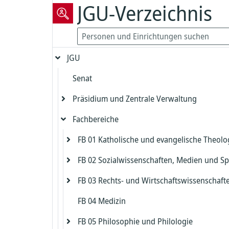
JGU-Verzeichnis
JGU
Senat
Präsidium und Zentrale Verwaltung
Fachbereiche
Präsident
Vizepräsident für Forschung und
FB 01 Katholische und evangelische Theolo
Präsidialbereich
wissenschaftliche Karrierewege
FB 02 Sozialwissenschaften, Medien und Sp
Gleichstellung und Diversität
Evangelische Theologie
Vizepräsident für Studium und Lehre
FB 03 Rechts- und Wirtschaftswissenschaft
Biologische Sicherheit und Strahlenschut
Katholische Theologie
Dekanat FB 02
Dekanat Evangelische Theologie
Kanzler
FB 04 Medizin
Zentrales Prüfungsamt FB 02
Dekanat FB 03
Beauftragter für die Biologische Sicherh
Studienbüro und Prüfungsamt Evangeli
Dekanat Katholische Theologie
Chief Information Officer
Kanzlerbüro
Theologie
FB 05 Philosophie und Philologie
Institut für Erziehungswissenschaft
Studienbüro FB 03
Strahlenschutz
Studienbüro und Prüfungsamt Katholis
Abteilung Sprachen