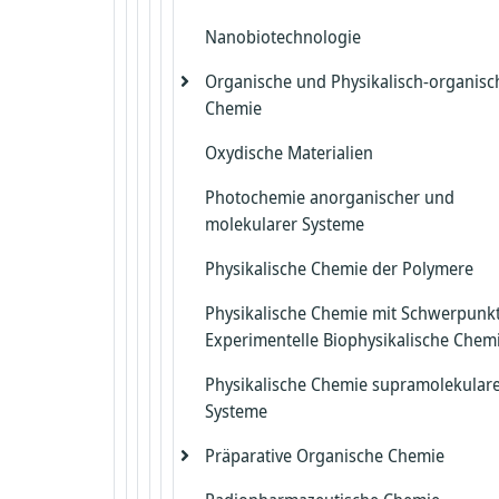
Wirtschaftsinformatik 3
Romanische Sprachwissenschaft
Theoretische Physik II.1
Nanobiotechnologie
Theoretische Physik II.2
Organische und Physikalisch-organisc
Chemie
Theoretische Physik II.3
Oxydische Materialien
Nachwuchsgruppe Dr. Dandan Gao
Photochemie anorganischer und
molekularer Systeme
Physikalische Chemie der Polymere
Physikalische Chemie mit Schwerpunk
Experimentelle Biophysikalische Chem
Physikalische Chemie supramolekular
Systeme
Präparative Organische Chemie