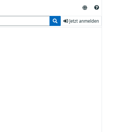
Jetzt anmelden