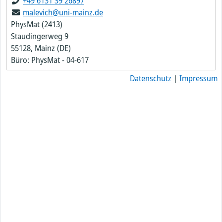
+49 6131 39 26897
malevich@uni-mainz.de
PhysMat (2413)
Staudingerweg 9
55128, Mainz (DE)
Büro: PhysMat - 04-617
Datenschutz
|
Impressum