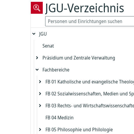
JGU-Verzeichnis
JGU
Senat
Präsidium und Zentrale Verwaltung
Fachbereiche
Präsident
Vizepräsident für Forschung und
FB 01 Katholische und evangelische Theolo
Präsidialbereich
wissenschaftliche Karrierewege
FB 02 Sozialwissenschaften, Medien und Sp
Gleichstellung und Diversität
Evangelische Theologie
Vizepräsident für Studium und Lehre
FB 03 Rechts- und Wirtschaftswissenschaft
Biologische Sicherheit und Strahlenschut
Katholische Theologie
Dekanat FB 02
Dekanat Evangelische Theologie
Kanzler
FB 04 Medizin
Zentrales Prüfungsamt FB 02
Dekanat FB 03
Beauftragter für die Biologische Sicherh
Studienbüro und Prüfungsamt Evangeli
Dekanat Katholische Theologie
Chief Information Officer
Kanzlerbüro
Theologie
FB 05 Philosophie und Philologie
Institut für Erziehungswissenschaft
Studienbüro FB 03
Strahlenschutz
Studienbüro und Prüfungsamt Katholis
Abteilung Sprachen