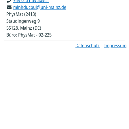
+49 6131 39 30941
minhducbui@uni-mainz.de
PhysMat (2413)
Staudingerweg 9
55128, Mainz (DE)
Büro: PhysMat - 02-225
Datenschutz
|
Impressum