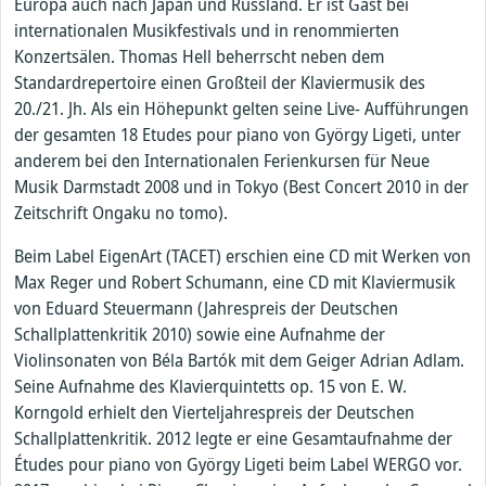
Europa auch nach Japan und Russland. Er ist Gast bei
internationalen Musikfestivals und in renommierten
Konzertsälen. Thomas Hell beherrscht neben dem
Standardrepertoire einen Großteil der Klaviermusik des
20./21. Jh. Als ein Höhepunkt gelten seine Live- Aufführungen
der gesamten 18 Etudes pour piano von György Ligeti, unter
anderem bei den Internationalen Ferienkursen für Neue
Musik Darmstadt 2008 und in Tokyo (Best Concert 2010 in der
Zeitschrift Ongaku no tomo).
Beim Label EigenArt (TACET) erschien eine CD mit Werken von
Max Reger und Robert Schumann, eine CD mit Klaviermusik
von Eduard Steuermann (Jahrespreis der Deutschen
Schallplattenkritik 2010) sowie eine Aufnahme der
Violinsonaten von Béla Bartók mit dem Geiger Adrian Adlam.
Seine Aufnahme des Klavierquintetts op. 15 von E. W.
Korngold erhielt den Vierteljahrespreis der Deutschen
Schallplattenkritik. 2012 legte er eine Gesamtaufnahme der
Études pour piano von György Ligeti beim Label WERGO vor.