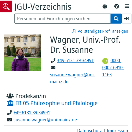
JGU-Verzeichnis
Vollständiges Profil anzeigen
Wagner, Univ.-Prof.
Dr. Susanne
+49 6131 39 34991
0000-
0002-6910-
susanne.wagner@uni-
1163
mainz.de
Prodekan/in
FB 05 Philosophie und Philologie
+49 6131 39 34991
susanne.wagner@uni-mainz.de
Datenschutz
|
Impressum