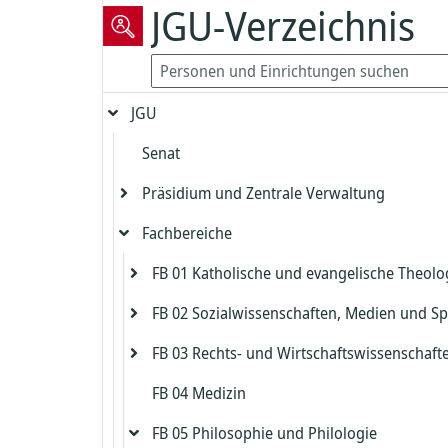
JGU-Verzeichnis
JGU
Senat
Präsidium und Zentrale Verwaltung
Fachbereiche
Präsident
Vizepräsident für Forschung und
FB 01 Katholische und evangelische Theolo
Präsidialbereich
wissenschaftliche Karrierewege
FB 02 Sozialwissenschaften, Medien und Sp
Gleichstellung und Diversität
Evangelische Theologie
Vizepräsident für Studium und Lehre
FB 03 Rechts- und Wirtschaftswissenschaft
Biologische Sicherheit und Strahlenschut
Katholische Theologie
Dekanat FB 02
Dekanat Evangelische Theologie
Kanzler
FB 04 Medizin
Zentrales Prüfungsamt FB 02
Dekanat FB 03
Beauftragter für die Biologische Sicherh
Studienbüro und Prüfungsamt Evangeli
Dekanat Katholische Theologie
Chief Information Officer
Kanzlerbüro
Theologie
FB 05 Philosophie und Philologie
Institut für Erziehungswissenschaft
Studienbüro FB 03
Strahlenschutz
Studienbüro und Prüfungsamt Katholis
Abteilung Sprachen