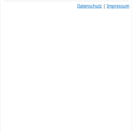
Datenschutz
|
Impressum