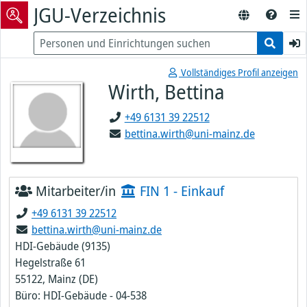
JGU-Verzeichnis
Vollständiges Profil anzeigen
Wirth, Bettina
+49 6131 39 22512
bettina.wirth@uni-mainz.de
Mitarbeiter/in
FIN 1 - Einkauf
+49 6131 39 22512
bettina.wirth@uni-mainz.de
HDI-Gebäude (9135)
Hegelstraße 61
55122, Mainz (DE)
Büro: HDI-Gebäude - 04-538