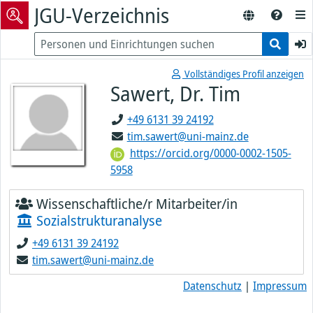
JGU-Verzeichnis
Vollständiges Profil anzeigen
Sawert, Dr. Tim
+49 6131 39 24192
tim.sawert@uni-mainz.de
https://orcid.org/0000-0002-1505-
5958
Wissenschaftliche/r Mitarbeiter/in
Sozialstrukturanalyse
+49 6131 39 24192
tim.sawert@uni-mainz.de
Datenschutz
|
Impressum