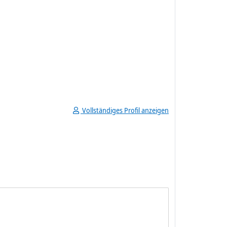
Vollständiges Profil anzeigen