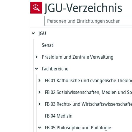
JGU-Verzeichnis
JGU
Senat
Präsidium und Zentrale Verwaltung
Fachbereiche
Präsident
Vizepräsident für Forschung und
FB 01 Katholische und evangelische Theolo
Präsidialbereich
wissenschaftliche Karrierewege
FB 02 Sozialwissenschaften, Medien und Sp
Gleichstellung und Diversität
Evangelische Theologie
Vizepräsident für Studium und Lehre
FB 03 Rechts- und Wirtschaftswissenschaft
Biologische Sicherheit und Strahlenschut
Katholische Theologie
Dekanat FB 02
Dekanat Evangelische Theologie
Kanzler
FB 04 Medizin
Zentrales Prüfungsamt FB 02
Dekanat FB 03
Beauftragter für die Biologische Sicherh
Studienbüro und Prüfungsamt Evangeli
Dekanat Katholische Theologie
Chief Information Officer
Kanzlerbüro
Theologie
FB 05 Philosophie und Philologie
Institut für Erziehungswissenschaft
Studienbüro FB 03
Strahlenschutz
Studienbüro und Prüfungsamt Katholis
Abteilung Sprachen