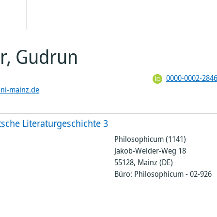
d
FP)
he
ties
r, Gudrun
d
d
aft
en
1
0000-0002-2846
haft
ni-mainz.de
2
ung
eg
che Literaturgeschichte 3
s
Philosophicum (1141)
ral
 die
Jakob-Welder-Weg 18
55128, Mainz (DE)
Büro: Philosophicum - 02-926
ge
tall
teme
 und
ldung
HPL)