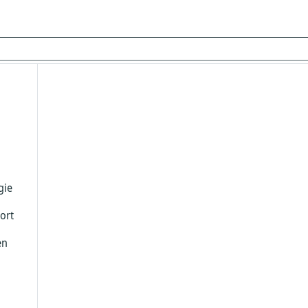
gie
ort
en
z
eit
sche
che