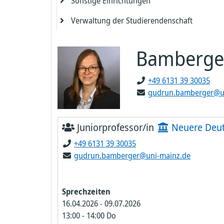
Sonstige Einrichtungen
Gutenberg Academy
GRK 1876 - Frühe Konzepte von Mensch un
Helmholtz Institut Mainz
Malerei allgemein
Akquisition und Metadatenmanagement
Exzellenzcluster PRISMA++
Technik/Hausdienste FB 06
Kulturgeschichte der Antike
Studienfachberater und LfbAs
Verwaltung Chemie
HBFG-Labors
Werkstatt Biologie
Molekulare Biologie
Biotechnologie
Tonstudio
Bildhauerei 1
Visual Computing
Computational Geometry
ETAP 3
Zentrales Imaging Chemie
Elektronik
Geomaterial - Edelsteinforschung
Vulkanologie
Lichtmikroskopie Core Facility
Romanistik
Übersetzungswissenschaft
Kunstgeschichte
Theoretische Hochenergiephysik - THEP
Technologie
Diaqnos
Praktika
Vor- und Frühgeschichte
Ethnografische Studiensammlung
Technische Betriebe (TB)
Fachdidaktik
EDV
Compass
Strahlenschutz
Beschleunigerphysik I.1
Algebra 4
Analysis 2
Natur
Ausbildungs- & Nat-Schülerlabor
Fernstudium Biologie
Geomorphologie
ADA Lovelace Talent Development
Anthropologie
Gesang
KOMET 3
Anorganische Chemie - nachhaltige
Niederländisch
Verwaltung der Studierendenschaft
Gutenberg Forschungskolleg
MaxPlanck GraduateCenter
Korruptionsprävention
Medien allgemein
Archive und Sammlungen
Gutenberg Academy Fellows Program (GA
Mittelalterliche Geschichte
Werkstätten Geowissenschaften
Neurobiologie 1
Chronobiologie
Bildhauerei 2
Malerei 1
Detektorlabor
Data Mining
ETAP 4
Feinmechanik Chemie
Gebäudemanagement
Geophysik und Geodynamik
Hydrogeochemie
Nukleinsäure Core Facility
IQCB
Russisch und Polnisch
Französisch
Kunstgeschichte
Gemeinsame Einrichtungen (GE)
Pharmakologie, Toxikologie und Klinisc
QUANTUM 1
AG Hurth
Koordinations- und Photochemie
Vorlesungssammlung
Vorderasiatische Archäologie
Ethnologie
Geometrie
Flugzeugmessungen und UTLS
Praktikum für Physik und
G - Gittereichtheorie
Beschleunigerphysik I.2
EDV
Reine Mathematik
Analysis 3
Fachdidaktik Mathematik 1
GRK 2015 - Life Sciences, Life Writing
Botanischer Garten
Geopool
Ada-Lovelace-Projekt
Bioinformatik
Jazz-/Popularmusik
KOMET 4
AG Jourdan
Türkisch
Pharmazie
Gutenberg Graduate School of the Humani
Personalrat
Allgemeiner Studierendenausschuss
Theorie allgemein
Benutzungsdienste
Neuere Geschichte
Transportprozesse
Naturwissenschaften
Neurobiologie 2
Mikrobiologie
Bildhauerei 3
Malerei 2
Film/ Video
Koordinationsbüro
Informationssysteme
ETAP 5
Glasbläserei
Verwaltung
Metamorphe Prozesse
Klima und Sedimente
Zentrale Medien und Spülküche
Natural Language Processing
Italienisch
Polnisch
Musikwissenschaft
Heliumanlage
QUANTUM 2
THEP 1
Etatverwaltung
Anorganische Funktionsmaterialien
LARISSA
Janheinz-Jahn-Bibliothek
Geschichte der Mathematik und der
Ethnologie I
T - Theoriegruppe
Experimentelle Physik Helmholtz
Konstruktion
Geometrie 1
Bamberge
and Social Sciences
GRK 2279 - Konfiguration des Films
Humangeographie
Didaktik der Biologie
Kirchenmusik/ Orgel
KOMET 5
Jazz Campus Mainz
AG Jakob
Pharmazeutische Biologie
Schwerbehindertenvertretung, Konflikt- un
Studentischer Sportausschuss
Basisklasse Kunsthochschule
Dezentrale Bibliotheken und Fachreferate
Büro Personalrat
Neueste Geschichte
Naturwissenschaften
Theoretische Meteorologie und
Praktikum für Medizin, Zahnmedizin un
Neuroentwicklungsbiologie
Molekulare Biotechnologie
Malerei 3
Fotografie
Kunstdidaktik
Mainzer Institut für Theoretische Physik
Programming Languages
ETAP 6
Zentrales Chemielager
Petrologie
Kristallographie/Biomineralisation
Data Management
Spanisch/Portugiesisch Kulturwissensch
Russisch
Stickstoffanlage
QUANTUM 3
THEP 2
IT-Service und Seminarraumtechnik
Bioanorganische Chemie und
NuQuant
Ethnologie mit dem Schwerpunkt
X1 - Röntgenstrahlung
Experimentelle Physik I.1
TB Beschleuniger
Geometrie 2
Gutenberg Kolleg für wissenschaftliche
GRK 2304 - Byzanz und die euromediterran
Suchtberatung
Atmosphärische Dynamik
Pharmazie
Klimageographie
Evolutionäre Genomik
Klangkunst-Komposition
(MITP)
KOMET 6
Pharmazeutische/Medizinische Chemie 
Koordinationschemie
Studierendenparlament
Bibliothek Kunsthochschule
Digitale Bibliotheksdienste
Osteuropäische Geschichte
Mathematische Stochastik
Quantitative Proteomik
Molekulare Pflanzenwissenschaft
Neue Medien
Kunsttheorie
Afrikanische Diaspora und
ETAP 7
Geschichte der Mathematik und der
Tektonik/Strukturgeologie
Paläontologie
+49 6131 39 30035
Karrierewege (GKK)
Kriegskulturen
Spanisch/Portugiesisch Sprachwissensc
Werkstätten Physik
QUANTUM 4
THEP 3
Technische Vorlesungsassistenz
Experimentelle Physik I.2
TB Elektronik
Konfliktberatung
Theoretische Wolkenphysik
Praktikum für Lehramtskandidat(inn)en
Kulturgeographie
Evolutionäre Ökologie
Lehramt Musik
Transnationalismus
KOMET 7
Naturwissenschaften 1
gudrun.bamberger@u
Pharmazeutische/Medizinische Chemie 
Biochemie
Vorstand Zentraler Fachschaftenrat
Grafik/Zeichnung
Spätmittelalterliche Geschichte und
Numerische Mathematik
Zelluläre Neurobiologie
Molekulare Zellbiologie 1
Umweltgestaltung
ETAP 8
Mathematische Stochastik 1
Speläothemforschung
Gutenberg Lehrkolleg
GRK 2516 - Kontrolle über die Strukturbild
QUANTUM 5
THEP 4
Waren- und Gebäudemanagement
Ausbildungswerkstatt
STEP
Experimentelle Physik I.3
TB Maschinenbau
Schwerbehindertenvertretung
Vergleichende Landesgeschichte
Umweltmodellierung im Klimasystem
Praktikum für Fortgeschrittene
Physische Geographie –
Evolutionäre Ökologie der Pflanzen
Musiktheorie
Ethnologie mit Schwerpunkt Ästhetik
KOMET 8
NEUQUAM
von weicher Materie an und mittels
Bioorganische Chemie
Wahlausschuss Studierendenparlament
Öffentlichkeitsarbeit Kunsthochschule
Technik und allgemeine Lizenzen
Molekulare Zellbiologie 2
ETAP 9
Mathematische Stochastik 3
Numerische Mathematik 1
NuDoubt
Internationales Studien- und Sprachenkoll
Erdsystemmodellierung
QUANTUM 6
THEP 5
Juniorprofessor/in
Neuere Deuts
Grenzflächen
Experimentelle Physik II.1
TB Vakuum
Servicestelle für barrierefreies Studieren
Wirtschaftsgeschichte
Werkstätten Physik der Atmosphäre
Evolutionäre Pflanzenwissenschaften
Streichinstrumente
Ethnologie und populäre Kultur Afrika
KOMET 9
TWIST
CAFE
Wahlbeauftragte
Schloss Balmoral
Wissenschaftliches Personal
Strukturbiologie
Wahrscheinlichkeitstheorie
Numerische Mathematik 2
+49 6131 39 30035
Reaktor Training, Research, Isotopes, Gene
Technische Abteilungen
QUANTUM-HIM
THEP 6
GRK 2526 - Die Rolle von Genregulation für
Experimentelle Physik II.2
Suchtberatung
Zeitgeschichte
Molekulargenetik
Tasteninstrumente
KOMET 10
gudrun.bamberger@uni-mainz.de
Atomic
Makromolekulare Chemie und
Evolution (GenEvo)
Werkstätten Kunsthochschule
Synthetische Biophysik
Künstlerhaus Schloss Balmoral
Numerische Mathematik 3
THEP 7
Experimentelle Physik III.1
Supramolekulare Biomaterialen
Palaeogenetik
Zupf- /Schlaginstrumente
Zentrum für Datenverarbeitung
Triga Forschung
GRK 2796 -Teilchendetektoren für zukünfti
Zilienbiologie
Bildhauer Werkstatt Holz, Kunststoff, Me
Theoretische Physik I.1
Makromolekulare Materialien und Sys
Sprechzeiten
Experimente
Soziale Evolution
und Abformtechnik
Zentrum für Lehrerbildung
Triga Rückbau
Anwendung
16.04.2026
-
09.07.2026
Theoretische Physik I.2
Membranbiochemie
GRK 2859 - R-loop Regelung in Robustheit
Druckgrafik
13:00
-
14:00
Do
Zentrum für Wissenstransfer und Weiterbi
DTP und Betrieb
Hochschulprüfungsamt für das Lehramt (