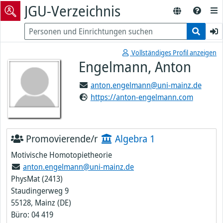
JGU-Verzeichnis
Vollständiges Profil anzeigen
Engelmann, Anton
anton.engelmann@uni-mainz.de
https://anton-engelmann.com
Promovierende/r
Algebra 1
Motivische Homotopietheorie
anton.engelmann@uni-mainz.de
PhysMat (2413)
Staudingerweg 9
55128, Mainz (DE)
Büro: 04 419