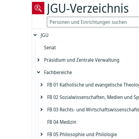
JGU-Verzeichnis
JGU
Senat
Präsidium und Zentrale Verwaltung
Fachbereiche
Präsident
Vizepräsident für Forschung und
FB 01 Katholische und evangelische Theolo
Präsidialbereich
wissenschaftliche Karrierewege
FB 02 Sozialwissenschaften, Medien und Sp
Gleichstellung und Diversität
Evangelische Theologie
Vizepräsident für Studium und Lehre
FB 03 Rechts- und Wirtschaftswissenschaft
Biologische Sicherheit und Strahlenschut
Katholische Theologie
Dekanat FB 02
Dekanat Evangelische Theologie
Kanzler
FB 04 Medizin
Zentrales Prüfungsamt FB 02
Dekanat FB 03
Beauftragter für die Biologische Sicherh
Studienbüro und Prüfungsamt Evangeli
Dekanat Katholische Theologie
Chief Information Officer
Kanzlerbüro
Theologie
FB 05 Philosophie und Philologie
Institut für Erziehungswissenschaft
Studienbüro FB 03
Strahlenschutz
Studienbüro und Prüfungsamt Katholis
Abteilung Sprachen