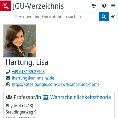
JGU-Verzeichnis
Hartung, Lisa
+49 6131 39 27998
lhartung@uni-mainz.de
https://sites.google.com/view/lisahartung/home
Professor/in
Wahrscheinlichkeitstheorie
PhysMat (2413)
Staudingerweg 9