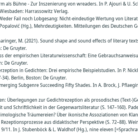
ares
 und
orm als Bühne - Zur Inszenierung von wreaders. In P. Ajouri & U. S
. Wiesbaden: Harrassowitz Verlag.
 Weder Fail noch Lobgesang: Nicht-eindeutige Wertung von Liter
. Popalović (Hg.), Mehrdeutigkeiten. Mitteilungen des Deutschen G
aringer, M. (2021). Sound shape and sound effects of literary text
55-
e
n: De Gruyter.
s der empirischen Literaturwissenschaft: Eine Gebrauchsanweisung.
n: De Gruyter.
eption in Gedichten: Drei empirische Beispielstudien. In P. Nickl
4). Berlin, Boston: De Gruyter.
erging Subgenre Succeeding Fifty Shades. In A. Brock, J. Pflaegi
Bulk-
en: Überlegungen zur Gedichtrezeption als prosodisches (Text-)G
 und Schriftlichkeit in der Gegenwartsliteratur (S. 147–160). Pade
erien
Mimologische Träumereien? Über ikonische Assoziationen von Kla
 Rezeptionsprozesse aus didaktischer Perspektive (S. 72–88). Wein
9/11. In J. Stubenböck & L. Waldhof (Hg.), nine eleven [=Sprachra
oren