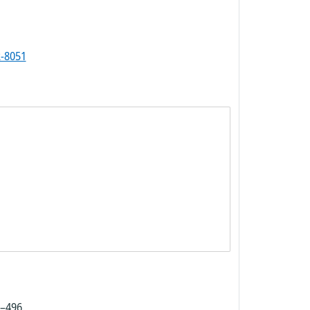
-8051
2–496.