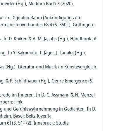
chneider (Hg.), Medium Buch 2 (2020),
atur im Digitalen Raum (Ankündigung zum
ermanistenverbandes 68,4 (S. 350f.). Göttingen:
s. In D. Kuiken & A. M. Jacobs (Hg.), Handbook of
 In Y. Sakamoto, F. Jäger, J. Tanaka (Hg.),
as (Hg.), Literatur und Musik im Künstevergleich.
ng, & P. Schildhauer (Hg.), Genre Emergence (S.
erede im Inneren. In D.-C. Assmann & N. Menzel
rborn: Fink.
ng und Gefühlswahrnehmung in Gedichten. In D.
heim, Basel: Beltz Juventa.
um 6] (S. 51–72). Innsbruck: Studia