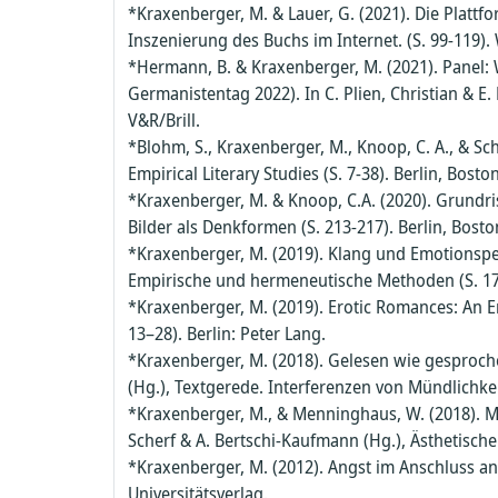
Radiopharmazeutische Chemie
Synthetische Methoden und molekul
SFB 1361 - Regulation von DNA-Reparatur
*Kraxenberger, M. & Lauer, G. (2021). Die Plattf
Design
Genomstabilität
Inszenierung des Buchs im Internet. (S. 99-119)
Schwerionenreaktionen, schwerste
*Hermann, B. & Kraxenberger, M. (2021). Panel:
Elemente
SFB 1391 - Andere Ästhetik
Germanistentag 2022). In C. Plien, Christian & E
Spektroskopie
V&R/Brill.
SFB 1472 - Teilprojekt "Wissenschaft im
*Blohm, S., Kraxenberger, M., Knoop, C. A., & Sch
bundesrepublikanischen Taschenbuch 19
Synthetische Makromolekulare Chemi
Empirical Literary Studies (S. 7-38). Berlin, Bosto
1980"
*Kraxenberger, M. & Knoop, C.A. (2020). Grundris
Theoretische Chemie
SFB 1472 - Transformation des Populären
Bilder als Denkformen (S. 213-217). Berlin, Bosto
*Kraxenberger, M. (2019). Klang und Emotionsperz
SFB 1482 - Humandifferenzierung
Empirische und hermeneutische Methoden (S. 17-3
*Kraxenberger, M. (2019). Erotic Romances: An Em
SFB 1487/1 - Intermetallische
13–28). Berlin: Peter Lang.
Eisenverbindungen und komplexe Oxide: 
*Kraxenberger, M. (2018). Gelesen wie gesproch
Eigenschaften und oxidierte Oberflächen
(Hg.), Textgerede. Interferenzen von Mündlichkeit
SFB 1507 - Proteinverbünde und Maschin
*Kraxenberger, M., & Menninghaus, W. (2018). 
in Zellmembranen
Scherf & A. Bertschi-Kaufmann (Hg.), Ästhetische
*Kraxenberger, M. (2012). Angst im Anschluss an 
SFB 1507 (TP 17) - Komplexität von Kernp
Universitätsverlag.