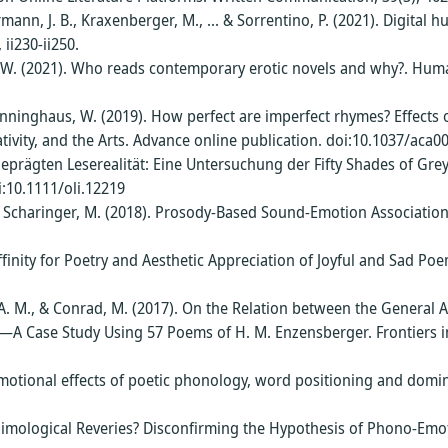
logie
he
ng und
rmann, J. B., Kraxenberger, M., ... & Sorrentino, P. (2021). Digital h
ie
on
ii230-ii250.
hen
W. (2021). Who reads contemporary erotic novels and why?. Huma
hilfe
ms
he
en
cht
ionen
)
chaft
nninghaus, W. (2019). How perfect are imperfect rhymes? Effects o
tivity, and the Arts. Advance online publication. doi:10.1037/aca0
hung
d
ion
lows
aft
d
geprägten Leserealität: Eine Untersuchung der Fifty Shades of Grey
tik
riSys
1
ie
recht
i:10.1111/oli.12219
haft
Scharinger, M. (2018). Prosody-Based Sound-Emotion Associations 
olleg
2
ng in
en,
is
inity for Poetry and Aesthetic Appreciation of Joyful and Sad Poem
nen –
hool
ften
fung
s
ker-
agen
ve
(GSHS)
s, A. M., & Conrad, M. (2017). On the Relation between the General 
s
xts—A Case Study Using 57 Poems of H. M. Enzensberger. Frontiers i
cht
nd
ten
tion
ten
otional effects of poetic phonology, word positioning and dominan
ge
tall
teme
mological Reveries? Disconfirming the Hypothesis of Phono-Emotion