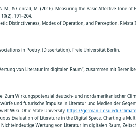
gie
ican
, A. M., & Conrad, M. (2016). Measuring the Basic Affective Tone of
 Die
, 10(2), 191–204.
in
he
tic Distinctiveness, Modes of Operation, and Perception. Rivista It
d
del
 in
n
ations in Poetry. (Dissertation), Freie Universität Berlin.
en
antum
in
rtung von Literatur im digitalen Raum“, zusammen mit Berenike H
t
ie
ie: Zum Wirkungspotenzial deutsch- und nordamerikanischer Clima
ntwürfe und futurische Impulse in Literatur und Medien der Gegenwar
er
welt Wiki. Ohio State University.
https://germanic.osu.edu/climate
ter
ous Evaluation of Literature in the Digital Space. Charting a Mu
Nichteindeutige Wertung von Literatur im digitalen Raum, Zeitschr